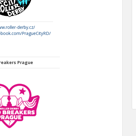
ww.roller-derby.cz/
cebook.com/PragueCityRD/
reakers Prague