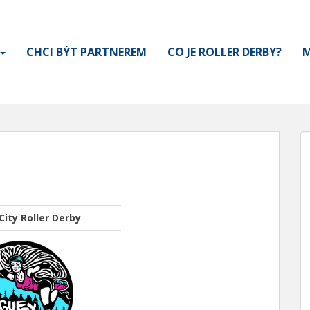
CHCI BÝT PARTNEREM
CO JE ROLLER DERBY?
M
ity Roller Derby