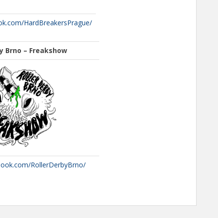
ok.com/HardBreakersPrague/
by Brno – Freakshow
book.com/RollerDerbyBrno/