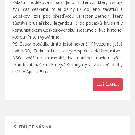
Zvláštní poděkování patří Janu Hutterovi, který věnuje
svůj čas českému roller derby už od jeho začátků a
Zobákovi, zde pod přezdívkou „Tractor Zethor“, který
zůstává bruslařskou legendou již od počátků bruslení v
komunistickém Československu. Neseme si kus historie,
kterou tímto i vytváříme
PS: Česká posádka tímto ještě nekončí! Přivezeme ještě
dvě NSO, Terku a Lucii, kterým spolu s dalšími milými
NSOs vděčíme za mnohé. Na tribunách navíc uslyšíte
skandovat naše dvě největší fanynky a zároveň derby
hráčky April a Emu
.
CELÝ ČLÁNEK
SLEDUJTE NÁS NA