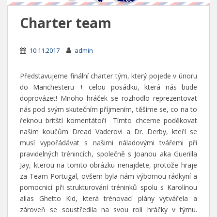
Charter team
10.11.2017
admin
Představujeme finální charter tým, který pojede v únoru
do Manchesteru + celou posádku, která nás bude
doprovázet! Mnoho hráček se rozhodlo reprezentovat
nás pod svým skutečním příjmením, těšíme se, co na to
řeknou britští komentátoři
Tímto chceme poděkovat
našim koučům Dread Vaderovi a Dr. Derby, kteří se
musí vypořádávat s našimi náladovými tvářemi při
pravidelných trénincích, společně s Joanou aka Guerilla
Jay, kterou na tomto obrázku nenajdete, protože hraje
za Team Portugal, ovšem byla nám výbornou rádkyní a
pomocnicí při strukturování tréninků spolu s Karolínou
alias Ghetto Kid, která trénovací plány vytvářela a
zároveň se soustředila na svou roli hráčky v týmu.